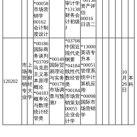
*00158
审计学
*00058
资产评
市场营
*13138
估
财务会
销学
00016
计初级
00162
日语二
会计制
J
度设计
*03708
*00186
中国近
*13000
国际商
英语专
现代史
务谈判
升本
*00149
纲要
*03709
市
上
国际贸
*00051
*04184
马克思
管理系
场
海
易理论
线性代
10
主义基
统中计
营
财
与实务
数经管
月
本
本原理
120202
算机应
*00178
26
销
经
类
科
概论
市场调
日
用
*00184
专
大
*04183
查与预
市场营
*00098
业
学
概率论
国际市
测J
销策划
与数理
场营销
00055
统计经
企业会
学
管类
计学