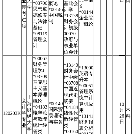
业
大
科
*03706
概论
基础会
文
停
学
思想道
*00146
计学
*00144
考
德修养
中国税
*13138
企业管
过
与法律
制
财务会
理概论
渡
基础
计初级
*08119
00070
管理会
政府与
计
事业单
位会计
*00067
财务管
*13140
*13000
理学J
财务会
英语专
*03709
计中级
升本
马克思
*03708
*00051
主义基
中国近
管理系
本原理
现代史
上
统中计
会
概论
纲要
海
*00149
算机应
10
计
*04183
*04184
国际贸
财
月
本
用
概率论
学
线性代
120203K
易理论
26
经
*13141
科
与数理
专
数经管
日
与实务
财务报
大
统计经
业
类
表分析
学
管类
*00160