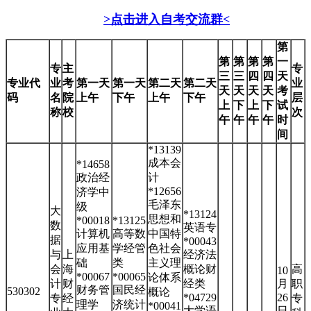
>点击进入自考交流群<
第
第
第
第
第
一
专
主
专
三
三
四
四
天
专业代
业
考
第一天
第一天
第二天
第二天
业
天
天
天
天
考
码
名
院
上午
下午
上午
下午
层
上
下
上
下
试
称
校
次
午
午
午
午
时
间
*13139
成本会
*14658
政治经
计
*12656
济学中
毛泽东
级
大
*13124
思想和
*00018
*13125
数
英语专
计算机
高等数
中国特
据
*00043
应用基
学经管
色社会
与
上
经济法
础
类
主义理
会
海
概论财
高
10
*00067
*00065
论体系
计
财
经类
月
职
财务管
国民经
530302
概论
*04729
26
专
经
专
理学
济统计
*00041
大学语
日