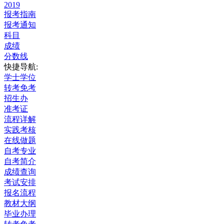
2019
报考指南
报考通知
科目
成绩
分数线
快捷导航:
学士学位
转考免考
招生办
准考证
流程详解
实践考核
在线做题
自考专业
自考简介
成绩查询
考试安排
报名流程
教材大纲
毕业办理