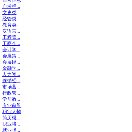
自考信息
自考押...
文史类
经管类
教育类
汉语言...
工程管...
工商企...
会计学...
会展策...
会展经...
金融学...
人力资...
连锁经...
市场营...
行政管...
学前教...
专业前景
职业人物
简历模...
职业培...
就业指...